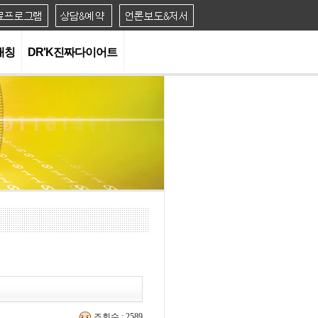
대칭
DR'K진짜다이어트
조회수 : 2589