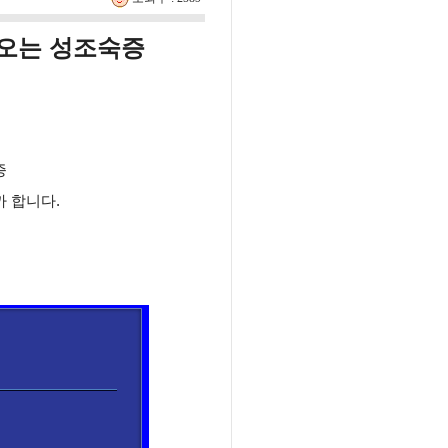
리오는 성조숙증
증
 합니다.