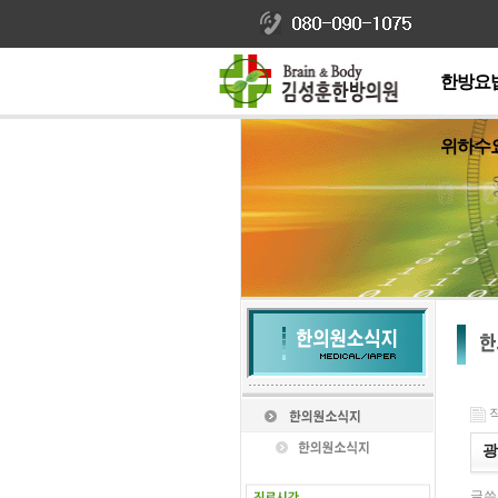
한방요
위하수
작
광
글쓴이 