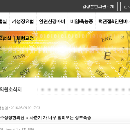
법실
키성장요법
안면신경마비
비염/축농증
턱관절&안면비
요법실
체형교정
성일 : 2016-05-09 09:17:03
주성장한의원 :: 사춘기 가 너무 빨리오는 성조숙증
: iaper (61.x.131.186)