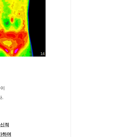
인이
.
정신적
가하며