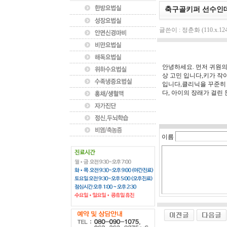
축구골키퍼 선수인
글쓴이 : 정춘화 (110.x.124
안녕하세요. 먼저 귀원의
상 고민 입니다,키가 작
입니다,클리닉을 꾸준히
다, 아이의 장래가 걸린
이름