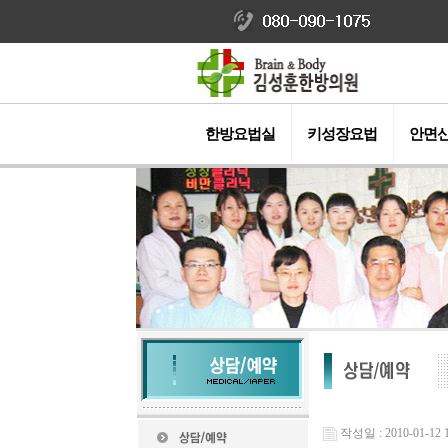
한방요법실
키성장요법
안면
작성일 : 2010-01-12 1