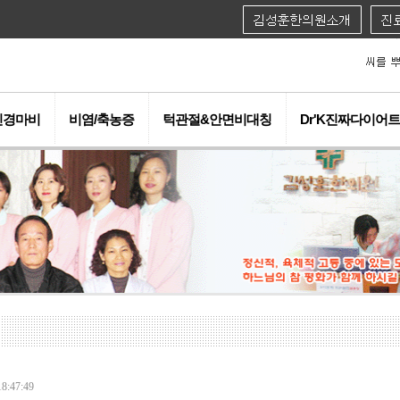
신경마비
비염/축농증
턱관절&안면비대칭
Dr'K진짜다이어트
8:47:49