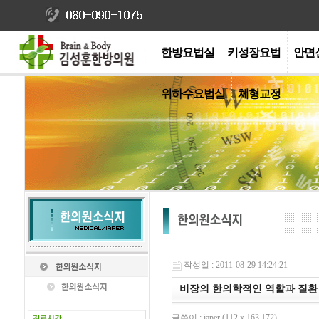
한방요법실
키성장요법
안면
위하수요법실
체형교정
작성일 : 2011-08-29 14:24:21
비장의 한의학적인 역할과 질환 
글쓴이 : iaper (112.x.163.172)