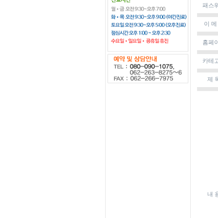
패스
이 메
홈페
카테
제 
내 