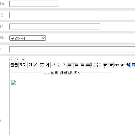
워드
 일
이지
고리
목
용