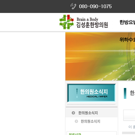
한방요
위하수
이 