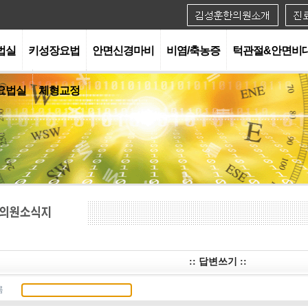
법실
키성장요법
안면신경마비
비염/축농증
턱관절&안면비
요법실
체형교정
:: 답변쓰기 ::
름