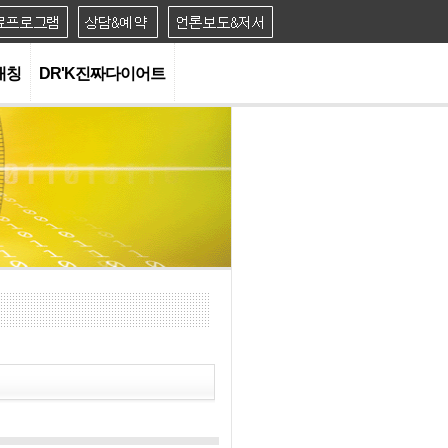
대칭
DR'K진짜다이어트