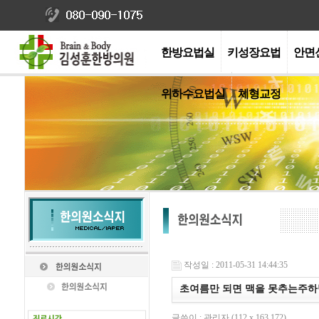
한방요법실
키성장요법
안면
위하수요법실
체형교정
작성일 : 2011-05-31 14:44:35
초여름만 되면 맥을 못추는주하병
글쓴이 : 관리자 (112.x.163.172)