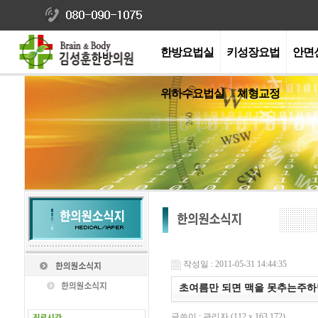
한방요법실
키성장요법
안면
위하수요법실
체형교정
작성일 : 2011-05-31 14:44:35
초여름만 되면 맥을 못추는주하병
글쓴이 : 관리자 (112.x.163.172)