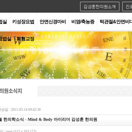
법실
키성장요법
안면신경마비
비염/축농증
턱관절&안면비
요법실
체형교정
성일 : 2011-05-14 09:42:38
월 한의학소식 - Mind & Body 아이리더 김성훈 한의원
: iaper (112.x.163.172)