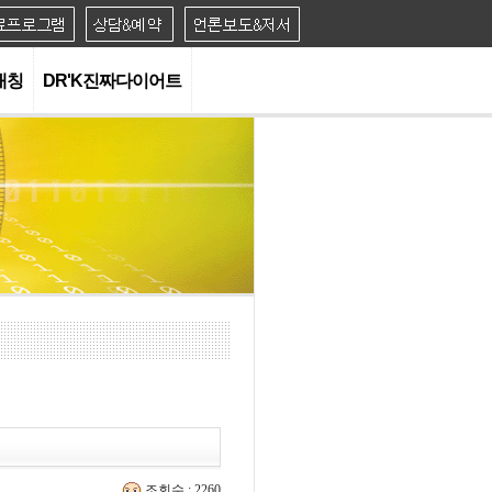
대칭
DR'K진짜다이어트
조회수 : 2260