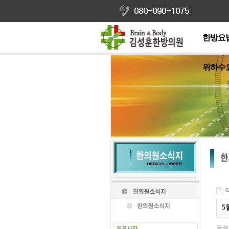
한방요
위하수
작
5
글쓴이 