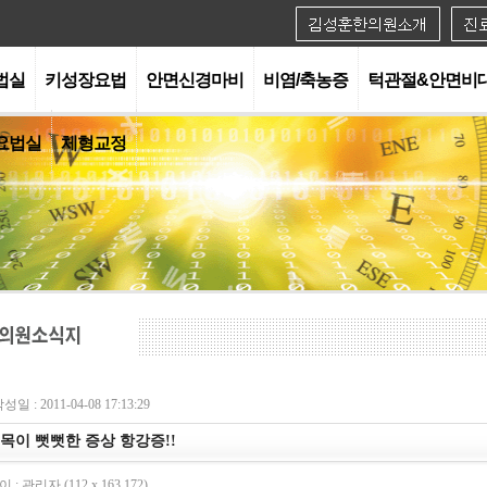
법실
키성장요법
안면신경마비
비염/축농증
턱관절&안면비
요법실
체형교정
성일 : 2011-04-08 17:13:29
목이 뻣뻣한 증상 항강증!!
 : 관리자 (112.x.163.172)