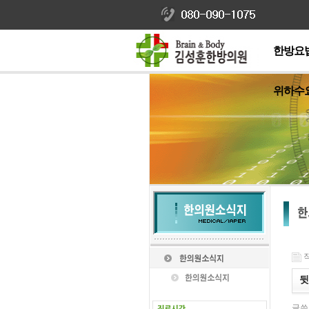
한방요
위하수
작
뒷
글쓴이