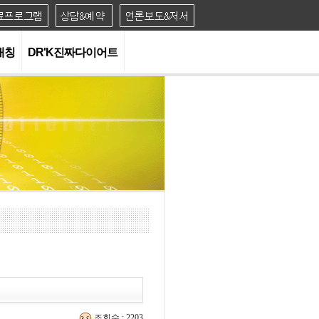
대칭
DR'K진짜다이어트
조회수 : 2203