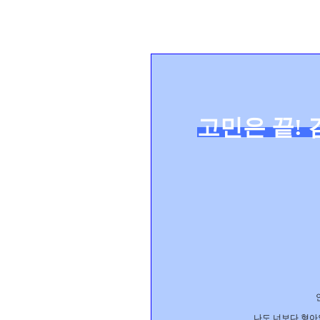
고민은 끝
!
나도 너보다 형아