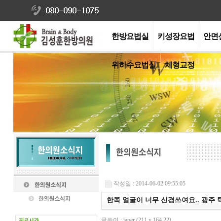
한방요법실
키성장요법
안면
위하수요법실
체형교정
작성일 : 2014-06-02 09:55:05
한쪽 얼굴이 너무 신경쓰여요.. 광주 
글쓴이 : iaper (211.x.164.22)