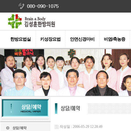
한방요법실
키성장요법
안면신경마비
비염/축농증
작성일 : 2006-05-29 12:28:49