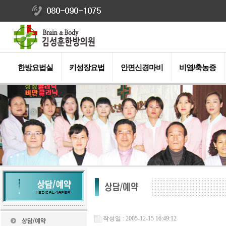
한방요법실
키성장요법
안면신경마비
비염/축농증
작성일 : 2005-12-15 16:49:12